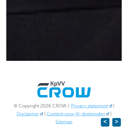
© Copyright 2026 CROW
|
Privacy statement
|
Disclaimer
|
Content voor AI-doeleinden
|
Sitemap