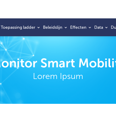
Toepassing ladder
Beleidslijn
Effecten
Data
Du
onitor Smart Mobili
Lorem Ipsum