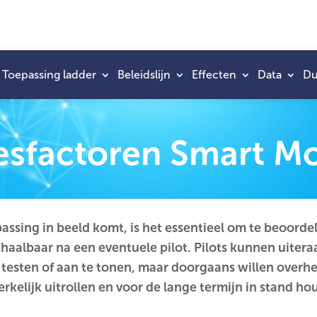
Toepassing ladder
Beleidslijn
Effecten
Data
Du
sfactoren Smart Mo
ssing in beeld komt, is het essentieel om te beoorde
schaalbaar na een eventuele pilot. Pilots kunnen uiter
e testen of aan te tonen, maar doorgaans willen overh
rkelijk uitrollen en voor de lange termijn in stand ho