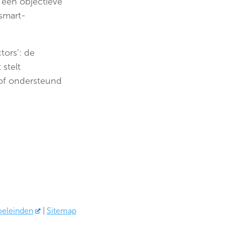
 een objectieve
smart-
tors’: de
 stelt
 of ondersteund
oeleinden
|
Sitemap