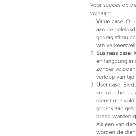
Voor succes op de 
voldaan:
Value case
: Ond
aan de beleidsd
gedrag stimuleer
van verkeersvei
Business case
: 
en langdurig in
zonder voldoend
verloop van tijd
User case
: Bied
voorziet het daa
dienst niet vol
gebrek aan gebru
breed worden 
Als een van deze
worden de dienst