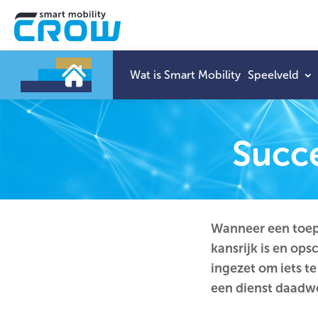
Wat is Smart Mobility
Speelveld
Succe
Wanneer een toepa
kansrijk is en op
ingezet om iets t
een dienst daadwe