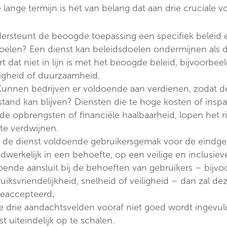
lange termijn is het van belang dat aan drie cruciale
ersteunt de beoogde toepassing een specifiek beleid e
oelen? Een dienst kan beleidsdoelen ondermijnen als
t dat niet in lijn is met het beoogde beleid, bijvoorbe
ligheid of duurzaamheid.
Kunnen bedrijven er voldoende aan verdienen, zodat de 
 stand kan blijven? Diensten die te hoge kosten of ins
e opbrengsten of financiële haalbaarheid, lopen het r
 te verdwijnen.
t de dienst voldoende gebruikersgemak voor de eindge
dwerkelijk in een behoefte, op een veilige en inclusie
doende aansluit bij de behoeften van gebruikers – bijv
iksvriendelijkheid, snelheid of veiligheid – dan zal dez
geaccepteerd
.
 drie aandachtsvelden vooraf niet goed wordt ingevuld,
 uiteindelijk op te schalen.