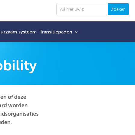
urzaam systeem
Transitiepaden
bility
len of deze
aard worden
eidsorganisaties
uden.